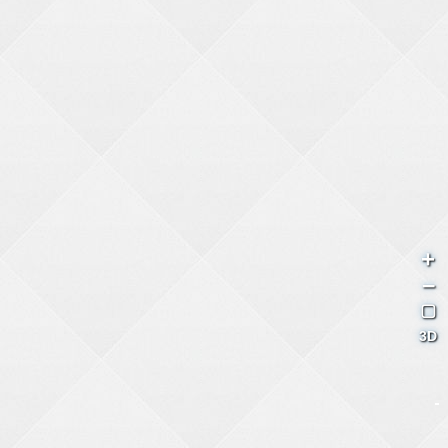
+
–
▢
3D